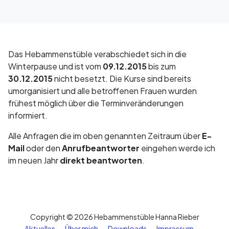
Das Hebammenstüble verabschiedet sich in die
Winterpause und ist vom
09.12.2015
bis zum
30.12.2015
nicht besetzt. Die Kurse sind bereits
umorganisiert und alle betroffenen Frauen wurden
frühest möglich über die Terminveränderungen
informiert.
Alle Anfragen die im oben genannten Zeitraum über
E-
Mail
oder den
Anrufbeantworter
eingehen werde ich
im neuen Jahr
direkt beantworten
.
Copyright © 2026 Hebammenstüble Hanna Rieber
·
·
·
·
Aktuelles
Über mich
Downloads
Impressum