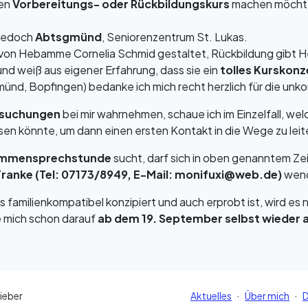
nen
Vorbereitungs- oder Rückbildungskurs
machen möchten
 jedoch
Abtsgmünd
, Seniorenzentrum St. Lukas.
 von Hebamme Cornelia Schmid gestaltet, Rückbildung gibt 
und weiß aus eigener Erfahrung, dass sie ein
tolles Kurskon
gmünd, Bopfingen) bedanke ich mich recht herzlich für die unk
rsuchungen
bei mir wahrnehmen, schaue ich im Einzelfall, wel
n könnte, um dann einen ersten Kontakt in die Wege zu leit
mmensprechstunde
sucht, darf sich in oben genanntem Ze
ranke (Tel: 07173/8949, E-Mail: monifuxi@web.de)
wen
familienkompatibel konzipiert und auch erprobt ist, wird es 
e mich schon darauf
ab dem 19. September selbst wieder ak
·
·
ieber
Aktuelles
Über mich