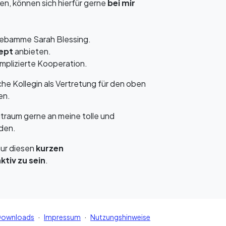
, können sich hierfür gerne
bei mir
Hebamme Sarah Blessing.
zept
anbieten.
omplizierte Kooperation.
che Kollegin als Vertretung für den oben
en.
itraum gerne an meine tolle und
den.
nur diesen
kurzen
tiv zu sein
.
·
·
Downloads
Impressum
Nutzungshinweise