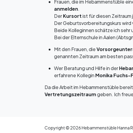
Frauen, die im Hebammenstüble ei
anmelden
.
Der
Kursort
ist für diesen Zeitraum
Der Geburtsvorbereitungskurs wird
Beide Kolleginnen schätze ich sehr 
Bei der Elternschule in Aalen (Abts
Mit den Frauen, die
Vorsorgeunte
genannten Zeitraum am besten passe
Wer Beratung und Hilfe in der
Heba
erfahrene Kollegin
Monika Fuchs-F
Da die Arbeit im Hebammenstüble bereits 
Vertretungszeitraum
geben. Ich freu
Copyright © 2026 Hebammenstüble Hanna R