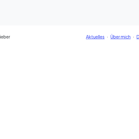
·
·
ieber
Aktuelles
Über mich